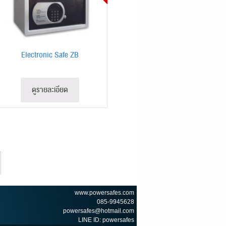
Electronic Safe ZB
ดูรายละเอียด
www.powersafes.com
085-9945628
powersafes@hotmail.com
LINE ID: powersafes