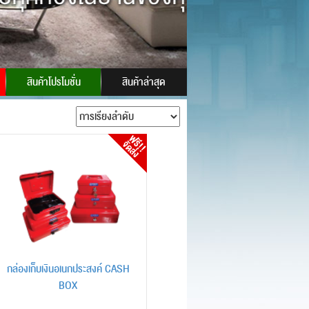
 ID:
powersafes
สินค้าโปรโมชั่น
สินค้าล่าสุด
กล่องเก็บเงินอเนกประสงค์ CASH
BOX