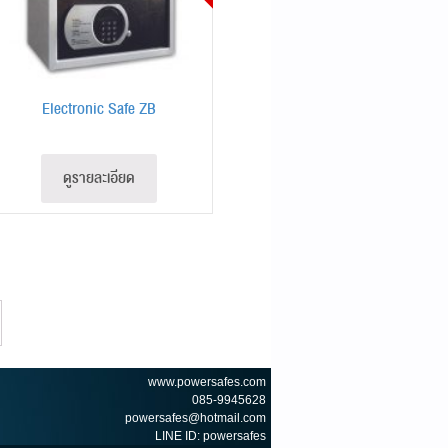
Electronic Safe ZB
ดูรายละเอียด
www.powersafes.com
085-9945628
powersafes@hotmail.com
LINE ID: powersafes