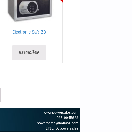
Electronic Safe ZB
ดูรายละเอียด
www.powersafes.com
085-9945628
powersafes@hotmail.com
LINE ID: powersafes