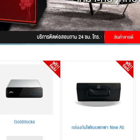
บริการติดต่อสอบถาม 24 ชม. โทร.
085-9945628
LINE ID
สินค้าขายดี
Goldilocks
กล่องกันไฟแบบพกพา New A5