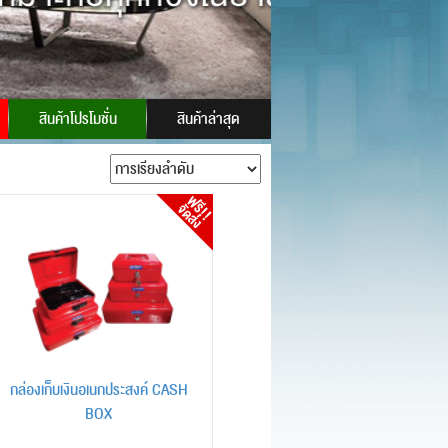
 ID:
powersafes
สินค้าโปรโมชั่น
สินค้าล่าสุด
กล่องเก็บเงินอเนกประสงค์ CASH
BOX