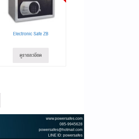
Electronic Safe ZB
ดูรายละเอียด
www.powersafes.com
085-9945628
powersafes@hotmail.com
LINE ID: powersafes