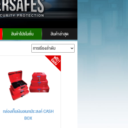
E ID:
powersafes
สินค้าโปรโมชั่น
สินค้าล่าสุด
กล่องเก็บเงินอเนกประสงค์ CASH
BOX