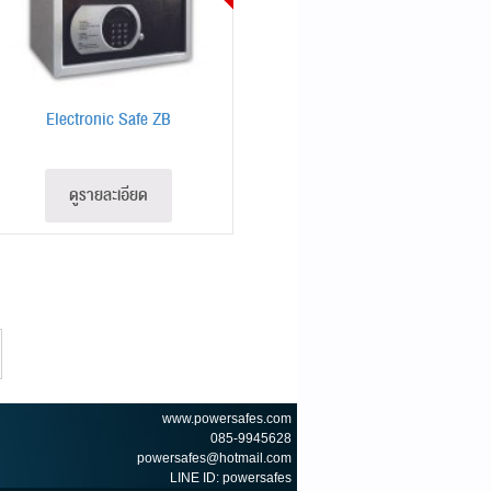
Electronic Safe ZB
ดูรายละเอียด
www.powersafes.com
085-9945628
powersafes@hotmail.com
LINE ID: powersafes