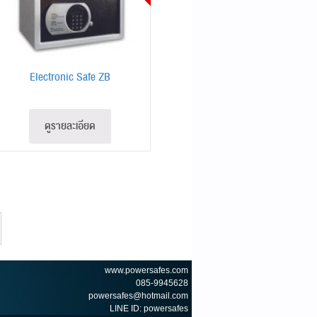
Electronic Safe ZB
ดูรายละเอียด
www.powersafes.com
085-9945628
powersafes@hotmail.com
LINE ID: powersafes