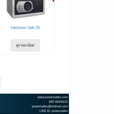
Electronic Safe ZB
ดูรายละเอียด
www.powersafes.com
085-9945628
powersafes@hotmail.com
LINE ID: powersafes