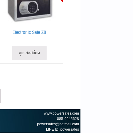
Electronic Safe ZB
ดูรายละเอียด
www.powersafes.com
085-9945628
powersafes@hotmail.com
LINE ID: powersafes