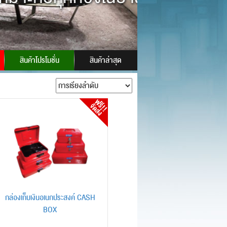
 ID:
powersafes
สินค้าโปรโมชั่น
สินค้าล่าสุด
กล่องเก็บเงินอเนกประสงค์ CASH
BOX