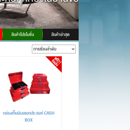
 ID:
powersafes
สินค้าโปรโมชั่น
สินค้าล่าสุด
กล่องเก็บเงินอเนกประสงค์ CASH
BOX