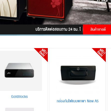
บริการติดต่อสอบถาม 24 ชม. โทร.
085-9945628
LINE
สินค้าขายดี
Goldilocks
กล่องกันไฟแบบพกพา New A5