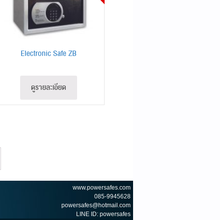
Electronic Safe ZB
ดูรายละเอียด
www.powersafes.com
085-9945628
powersafes@hotmail.com
LINE ID: powersafes