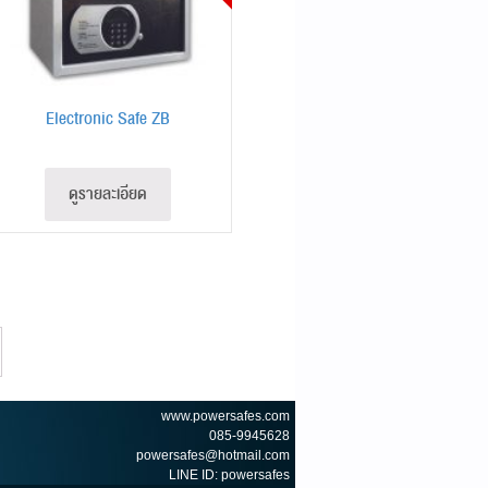
Electronic Safe ZB
ดูรายละเอียด
www.powersafes.com
085-9945628
powersafes@hotmail.com
LINE ID: powersafes