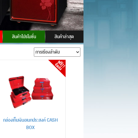
 ID:
powersafes
สินค้าโปรโมชั่น
สินค้าล่าสุด
กล่องเก็บเงินอเนกประสงค์ CASH
BOX