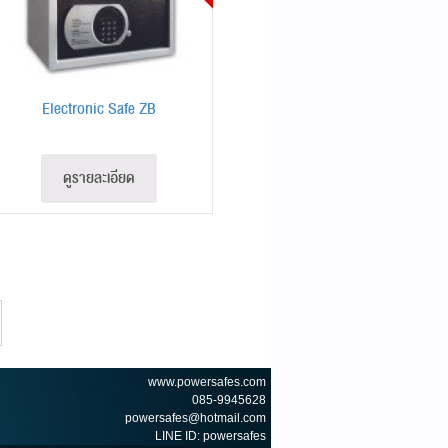
Electronic Safe ZB
ดูรายละเอียด
www.powersafes.com
085-9945628
powersafes@hotmail.com
LINE ID: powersafes