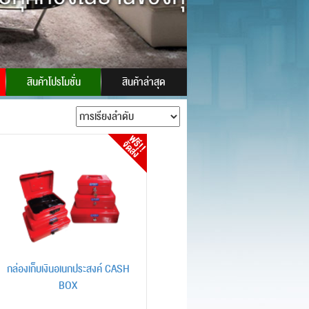
 ID:
powersafes
สินค้าโปรโมชั่น
สินค้าล่าสุด
กล่องเก็บเงินอเนกประสงค์ CASH
BOX